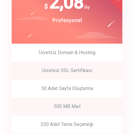
180
2,08
$
$
/year
/Ay
track energy costs
Start Up
Profesyonel
predictive dialing
Ücretsiz Domain & Hosting
Get Started
Ücretsiz SSL Sertifikası
Start by trying our service for 30 days free trial no credit card
required.
50 Adet Sayfa Oluşturma
500 MB Mail
250 Adet Tema Seçeneği