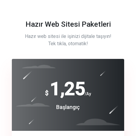
Hazır Web Sitesi Paketleri
Hazır web sitesi ile işinizi dijitale taşıyın!
Tek tıkla, otomatik!
Free
1,25
$
/Ay
Basic
Başlangıç