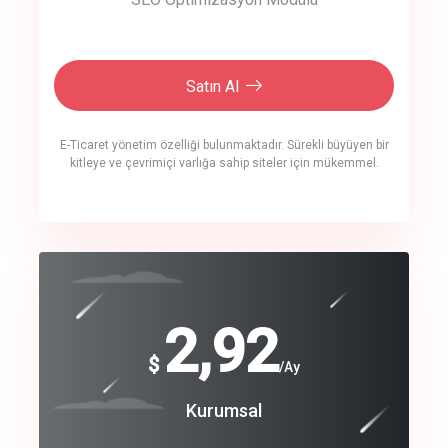
Satın Al
E-Ticaret yönetim özelliği bulunmaktadır. Sürekli büyüyen bir
kitleye ve çevrimiçi varlığa sahip siteler için mükemmel.
crm auto cync
click to call back
240
2,92
$
$
/year
/Ay
track energy costs
Coroprate
Kurumsal
predictive dialing