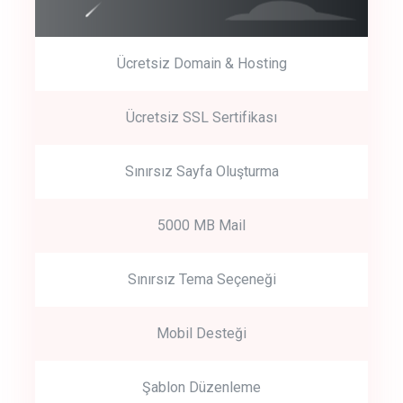
Ücretsiz Domain & Hosting
Get Started
Ücretsiz SSL Sertifikası
Start by trying our service for 30 days free trial no credit card
required.
Sınırsız Sayfa Oluşturma
5000 MB Mail
Sınırsız Tema Seçeneği
Mobil Desteği
Şablon Düzenleme