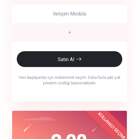
İletişim Modülü
+
Satın Al
Yeni başlayanlar için mükemmel seçim. Daha fazla pek çok
yönetim özelliği bulunmaktadır.
crm auto cync
KULLANICI SEÇİMİ
Best Choice
click to call back